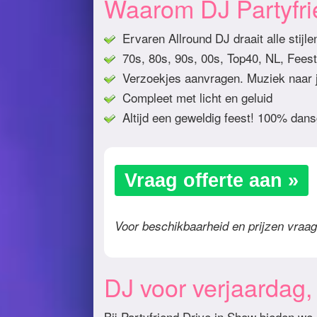
Waarom DJ Partyfr
Ervaren Allround DJ draait alle stijl
70s, 80s, 90s, 00s, Top40, NL, Feest
Verzoekjes aanvragen. Muziek naar j
Compleet met licht en geluid
Altijd een geweldig feest! 100% dans
Vraag offerte aan »
Voor beschikbaarheid en prijzen vraag 
DJ voor verjaardag, b
Bij Partyfriend Drive in Show bieden we