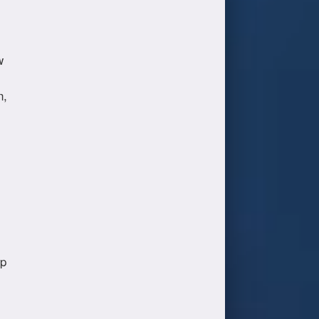
w
n,
op