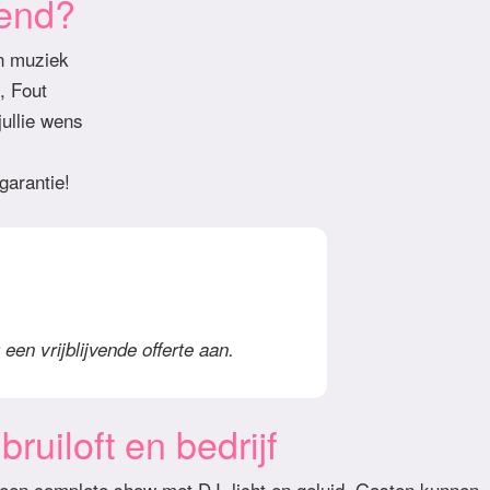
iend?
en muziek
, Fout
ullie wens
garantie!
een vrijblijvende offerte aan.
ruiloft en bedrijf
 een complete show met DJ, licht en geluid. Gasten kunnen