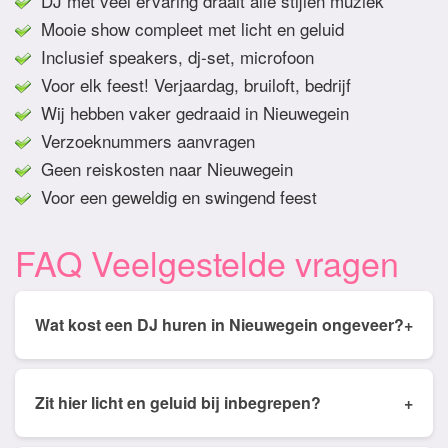
DJ met veel ervaring draait alle stijlen muziek
Mooie show compleet met licht en geluid
Inclusief speakers, dj-set, microfoon
Voor elk feest! Verjaardag, bruiloft, bedrijf
Wij hebben vaker gedraaid in Nieuwegein
Verzoeknummers aanvragen
Geen reiskosten naar Nieuwegein
Voor een geweldig en swingend feest
FAQ Veelgestelde vragen
Wat kost een DJ huren in Nieuwegein ongeveer?
+
Tarieven van een DJ huren in Nieuwegein ligt
gemiddeld tussen de € 350,- en € 950,- Prijs is
Zit hier licht en geluid bij inbegrepen?
+
afhankelijk van het aantal draai uren, soort feest,