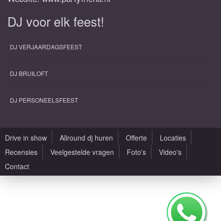
DJ voor elk feest!
DJ VERJAARDAGSFEEST
DJ BRUILOFT
DJ PERSONEELSFEEST
Drive in show
Allround dj huren
Offerte
Locaties
Recensies
Veelgestelde vragen
Foto's
Video's
Contact
Alle rechten voorbehouden |
Sitemap
|
Algemene voorwaarden
|
Privacy Policy
|
Saxofonist huren met DJ
|
Zaallocaties
|
Design by