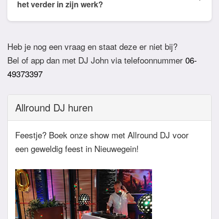
willen horen. De DJ houdt daar dan rekening mee.
het verder in zijn werk?
Ook verzoeknummers binnen die stijl zal de Dj
Bij akkoord zullen we een bevestigingsmail sturen
dan niet draaien.
zodat het feest definitief geboekt is. Wij vragen
Heb je nog een vraag en staat deze er niet bij?
overigens geen aanbetaling. Tegen die dat het
Bel of app dan met DJ John via telefoonnummer
06-
feest eraan komt zullen we nog even contact
49373397
hebben betreft de muziekwensen en de planning
van de avond. Daarnaast zijn wij altijd bereikbaar
Allround DJ huren
zowel telefonisch, via e-mail of de app.
Feestje? Boek onze show met Allround DJ voor
een geweldig feest in Nieuwegein!