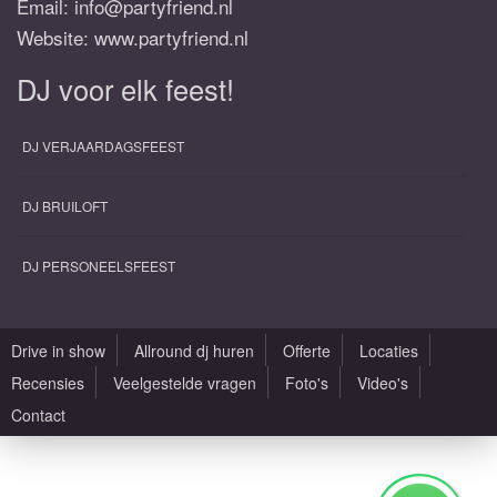
Email:
info@partyfriend.nl
Website: www.partyfriend.nl
DJ voor elk feest!
DJ VERJAARDAGSFEEST
DJ BRUILOFT
DJ PERSONEELSFEEST
Drive in show
Allround dj huren
Offerte
Locaties
Recensies
Veelgestelde vragen
Foto's
Video's
Contact
Alle rechten voorbehouden |
Sitemap
|
Algemene voorwaarden
|