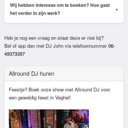
de email of app welke nummers of stijlen jullie niet
Wij hebben interesse om te boeken? Hoe gaat
+
willen horen. De DJ houdt daar dan rekening mee.
het verder in zijn werk?
Ook verzoeknummers binnen die stijl zal de Dj
Bij akkoord zullen we een bevestigingsmail sturen
dan niet draaien.
zodat het feest definitief geboekt is. Wij vragen
Heb je nog een vraag en staat deze er niet bij?
overigens geen aanbetaling. Tegen die dat het
Bel of app dan met DJ John via telefoonnummer
06-
feest eraan komt zullen we nog even contact
49373397
hebben betreft de muziekwensen en de planning
van de avond. Daarnaast zijn wij altijd bereikbaar
Allround DJ huren
zowel telefonisch, via e-mail of de app.
Feestje? Boek onze show met Allround DJ voor
een geweldig feest in Veghel!