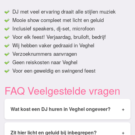
DJ met veel ervaring draait alle stijlen muziek
Mooie show compleet met licht en geluid
Inclusief speakers, dj-set, microfoon
Voor elk feest! Verjaardag, bruiloft, bedrijf
Wij hebben vaker gedraaid in Veghel
Verzoeknummers aanvragen
Geen reiskosten naar Veghel
Voor een geweldig en swingend feest
FAQ Veelgestelde vragen
Wat kost een DJ huren in Veghel ongeveer?
+
Tarieven van een DJ huren in Veghel ligt
gemiddeld tussen de € 350,- en € 950,- Prijs is
Zit hier licht en geluid bij inbegrepen?
+