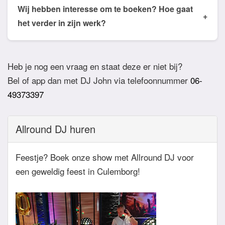
de email of app welke nummers of stijlen jullie niet
Wij hebben interesse om te boeken? Hoe gaat
+
willen horen. De DJ houdt daar dan rekening mee.
het verder in zijn werk?
Ook verzoeknummers binnen die stijl zal de Dj
Bij akkoord zullen we een bevestigingsmail sturen
dan niet draaien.
zodat het feest definitief geboekt is. Wij vragen
Heb je nog een vraag en staat deze er niet bij?
overigens geen aanbetaling. Tegen die dat het
Bel of app dan met DJ John via telefoonnummer
06-
feest eraan komt zullen we nog even contact
49373397
hebben betreft de muziekwensen en de planning
van de avond. Daarnaast zijn wij altijd bereikbaar
Allround DJ huren
zowel telefonisch, via e-mail of de app.
Feestje? Boek onze show met Allround DJ voor
een geweldig feest in Culemborg!