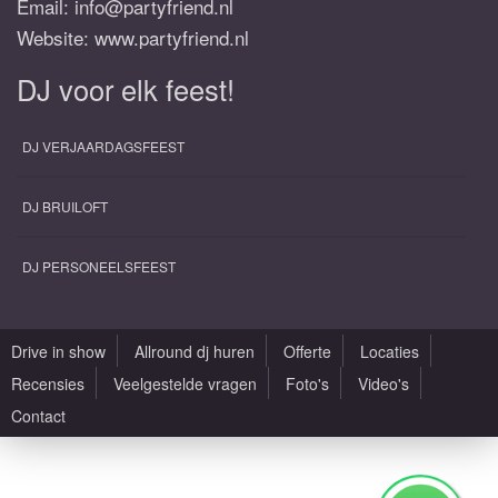
Email:
info@partyfriend.nl
Website: www.partyfriend.nl
DJ voor elk feest!
DJ VERJAARDAGSFEEST
DJ BRUILOFT
DJ PERSONEELSFEEST
Drive in show
Allround dj huren
Offerte
Locaties
Recensies
Veelgestelde vragen
Foto's
Video's
Contact
Alle rechten voorbehouden |
Sitemap
|
Algemene voorwaarden
|