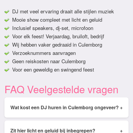
DJ met veel ervaring draait alle stijlen muziek
Mooie show compleet met licht en geluid
Inclusief speakers, dj-set, microfoon
Voor elk feest! Verjaardag, bruiloft, bedrijf
Wij hebben vaker gedraaid in Culemborg
Verzoeknummers aanvragen
Geen reiskosten naar Culemborg
Voor een geweldig en swingend feest
FAQ Veelgestelde vragen
Wat kost een DJ huren in Culemborg ongeveer?
+
Tarieven van een DJ huren in Culemborg ligt
gemiddeld tussen de € 350,- en € 950,- Prijs is
Zit hier licht en geluid bij inbegrepen?
+