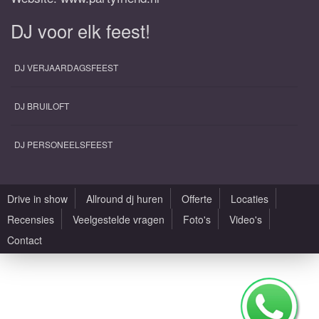
DJ voor elk feest!
DJ VERJAARDAGSFEEST
DJ BRUILOFT
DJ PERSONEELSFEEST
Drive in show
Allround dj huren
Offerte
Locaties
Recensies
Veelgestelde vragen
Foto's
Video's
Contact
Alle rechten voorbehouden |
Sitemap
|
Algemene voorwaarden
|
Privacy Policy
|
Saxofonist huren met DJ
|
Zaallocaties
|
Design by