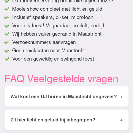
DJ met veel ervaring draait alle stijlen muziek
Mooie show compleet met licht en geluid
Inclusief speakers, dj-set, microfoon
Voor elk feest! Verjaardag, bruiloft, bedrijf
Wij hebben vaker gedraaid in Maastricht
Verzoeknummers aanvragen
Geen reiskosten naar Maastricht
Voor een geweldig en swingend feest
FAQ Veelgestelde vragen
Wat kost een DJ huren in Maastricht ongeveer?
+
Tarieven van een DJ huren in Maastricht ligt
gemiddeld tussen de € 350,- en € 950,- Prijs is
Zit hier licht en geluid bij inbegrepen?
+
afhankelijk van het aantal draai uren, soort feest,