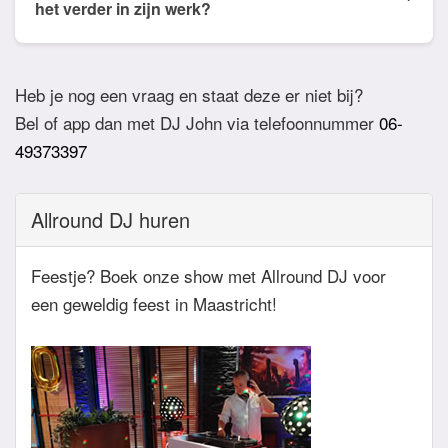
willen horen. De DJ houdt daar dan rekening mee.
het verder in zijn werk?
Ook verzoeknummers binnen die stijl zal de Dj
Bij akkoord zullen we een bevestigingsmail sturen
dan niet draaien.
zodat het feest definitief geboekt is. Wij vragen
Heb je nog een vraag en staat deze er niet bij?
overigens geen aanbetaling. Tegen die dat het
Bel of app dan met DJ John via telefoonnummer
06-
feest eraan komt zullen we nog even contact
49373397
hebben betreft de muziekwensen en de planning
van de avond. Daarnaast zijn wij altijd bereikbaar
Allround DJ huren
zowel telefonisch, via e-mail of de app.
Feestje? Boek onze show met Allround DJ voor
een geweldig feest in Maastricht!