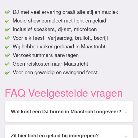
DJ met veel ervaring draait alle stijlen muziek
Mooie show compleet met licht en geluid
Inclusief speakers, dj-set, microfoon
Voor elk feest! Verjaardag, bruiloft, bedrijf
Wij hebben vaker gedraaid in Maastricht
Verzoeknummers aanvragen
Geen reiskosten naar Maastricht
Voor een geweldig en swingend feest
FAQ Veelgestelde vragen
Wat kost een DJ huren in Maastricht ongeveer?
+
Tarieven van een DJ huren in Maastricht ligt
gemiddeld tussen de € 350,- en € 950,- Prijs is
Zit hier licht en geluid bij inbegrepen?
+