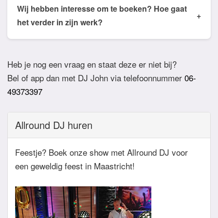
de email of app welke nummers of stijlen jullie niet
Wij hebben interesse om te boeken? Hoe gaat
+
willen horen. De DJ houdt daar dan rekening mee.
het verder in zijn werk?
Ook verzoeknummers binnen die stijl zal de Dj
Bij akkoord zullen we een bevestigingsmail sturen
dan niet draaien.
zodat het feest definitief geboekt is. Wij vragen
Heb je nog een vraag en staat deze er niet bij?
overigens geen aanbetaling. Tegen die dat het
Bel of app dan met DJ John via telefoonnummer
06-
feest eraan komt zullen we nog even contact
49373397
hebben betreft de muziekwensen en de planning
van de avond. Daarnaast zijn wij altijd bereikbaar
Allround DJ huren
zowel telefonisch, via e-mail of de app.
Feestje? Boek onze show met Allround DJ voor
een geweldig feest in Maastricht!