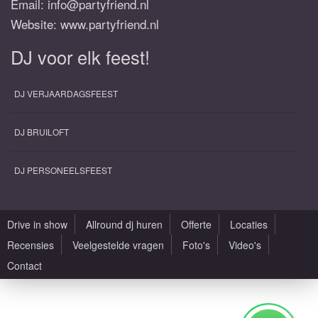
Email:
info@partyfriend.nl
Website: www.partyfriend.nl
DJ voor elk feest!
DJ VERJAARDAGSFEEST
DJ BRUILOFT
DJ PERSONEELSFEEST
Drive in show
Allround dj huren
Offerte
Locaties
Recensies
Veelgestelde vragen
Foto's
Video's
Contact
Alle rechten voorbehouden |
Sitemap
|
Algemene voorwaarden
|