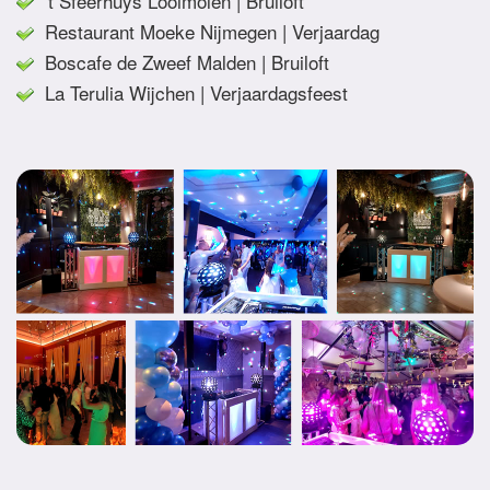
't Sfeerhuys Looimolen | Bruiloft
Restaurant Moeke Nijmegen | Verjaardag
Boscafe de Zweef Malden | Bruiloft
La Terulia Wijchen | Verjaardagsfeest