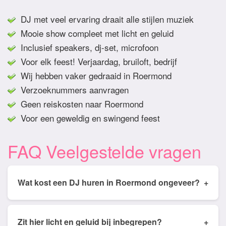
DJ met veel ervaring draait alle stijlen muziek
Mooie show compleet met licht en geluid
Inclusief speakers, dj-set, microfoon
Voor elk feest! Verjaardag, bruiloft, bedrijf
Wij hebben vaker gedraaid in Roermond
Verzoeknummers aanvragen
Geen reiskosten naar Roermond
Voor een geweldig en swingend feest
FAQ Veelgestelde vragen
Wat kost een DJ huren in Roermond ongeveer?
+
Tarieven van een DJ huren in Roermond ligt
gemiddeld tussen de € 350,- en € 950,- Prijs is
Zit hier licht en geluid bij inbegrepen?
+