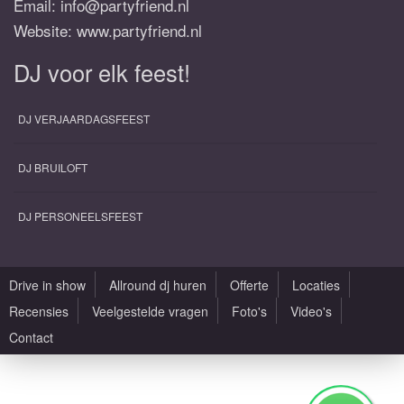
Email:
info@partyfriend.nl
Website: www.partyfriend.nl
DJ voor elk feest!
DJ VERJAARDAGSFEEST
DJ BRUILOFT
DJ PERSONEELSFEEST
Drive in show
Allround dj huren
Offerte
Locaties
Recensies
Veelgestelde vragen
Foto's
Video's
Contact
Alle rechten voorbehouden |
Sitemap
|
Algemene voorwaarden
|