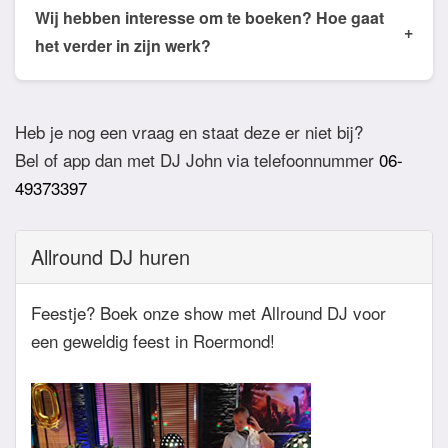
de email of app welke nummers of stijlen jullie niet
Wij hebben interesse om te boeken? Hoe gaat
+
willen horen. De DJ houdt daar dan rekening mee.
het verder in zijn werk?
Ook verzoeknummers binnen die stijl zal de Dj
Bij akkoord zullen we een bevestigingsmail sturen
dan niet draaien.
zodat het feest definitief geboekt is. Wij vragen
Heb je nog een vraag en staat deze er niet bij?
overigens geen aanbetaling. Tegen die dat het
Bel of app dan met DJ John via telefoonnummer
06-
feest eraan komt zullen we nog even contact
49373397
hebben betreft de muziekwensen en de planning
van de avond. Daarnaast zijn wij altijd bereikbaar
Allround DJ huren
zowel telefonisch, via e-mail of de app.
Feestje? Boek onze show met Allround DJ voor
een geweldig feest in Roermond!