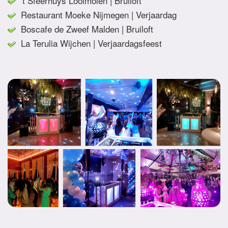
't Sfeerhuys Looimolen | Bruiloft
Restaurant Moeke Nijmegen | Verjaardag
Boscafe de Zweef Malden | Bruiloft
La Terulia Wijchen | Verjaardagsfeest