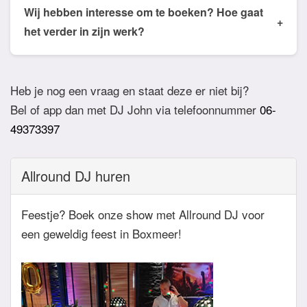
de email of app welke nummers of stijlen jullie niet
Wij hebben interesse om te boeken? Hoe gaat
+
willen horen. De DJ houdt daar dan rekening mee.
het verder in zijn werk?
Ook verzoeknummers binnen die stijl zal de Dj
Bij akkoord zullen we een bevestigingsmail sturen
dan niet draaien.
zodat het feest definitief geboekt is. Wij vragen
Heb je nog een vraag en staat deze er niet bij?
overigens geen aanbetaling. Tegen die dat het
Bel of app dan met DJ John via telefoonnummer
06-
feest eraan komt zullen we nog even contact
49373397
hebben betreft de muziekwensen en de planning
van de avond. Daarnaast zijn wij altijd bereikbaar
Allround DJ huren
zowel telefonisch, via e-mail of de app.
Feestje? Boek onze show met Allround DJ voor
een geweldig feest in Boxmeer!