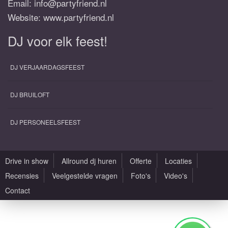
Email:
info@partyfriend.nl
Website: www.partyfriend.nl
DJ voor elk feest!
DJ VERJAARDAGSFEEST
DJ BRUILOFT
DJ PERSONEELSFEEST
Drive in show
Allround dj huren
Offerte
Locaties
Recensies
Veelgestelde vragen
Foto's
Video's
Contact
Alle rechten voorbehouden |
Sitemap
|
Algemene voorwaarden
|