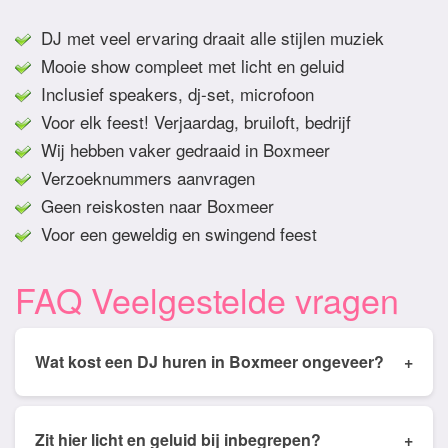
DJ met veel ervaring draait alle stijlen muziek
Mooie show compleet met licht en geluid
Inclusief speakers, dj-set, microfoon
Voor elk feest! Verjaardag, bruiloft, bedrijf
Wij hebben vaker gedraaid in Boxmeer
Verzoeknummers aanvragen
Geen reiskosten naar Boxmeer
Voor een geweldig en swingend feest
FAQ Veelgestelde vragen
Wat kost een DJ huren in Boxmeer ongeveer?
+
Tarieven van een DJ huren in Boxmeer ligt
gemiddeld tussen de € 350,- en € 950,- Prijs is
Zit hier licht en geluid bij inbegrepen?
+