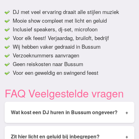
DJ met veel ervaring draait alle stijlen muziek
Mooie show compleet met licht en geluid
Inclusief speakers, dj-set, microfoon
Voor elk feest! Verjaardag, bruiloft, bedrijf
Wij hebben vaker gedraaid in Bussum
Verzoeknummers aanvragen
Geen reiskosten naar Bussum
Voor een geweldig en swingend feest
FAQ Veelgestelde vragen
Wat kost een DJ huren in Bussum ongeveer?
+
Tarieven van een DJ huren in Bussum ligt
gemiddeld tussen de € 350,- en € 950,- Prijs is
Zit hier licht en geluid bij inbegrepen?
+