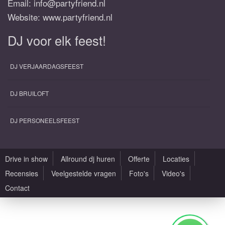
Email:
info@partyfriend.nl
Website: www.partyfriend.nl
DJ voor elk feest!
DJ VERJAARDAGSFEEST
DJ BRUILOFT
DJ PERSONEELSFEEST
Drive in show
Allround dj huren
Offerte
Locaties
Recensies
Veelgestelde vragen
Foto's
Video's
Contact
Alle rechten voorbehouden |
Sitemap
|
Algemene voorwaarden
|