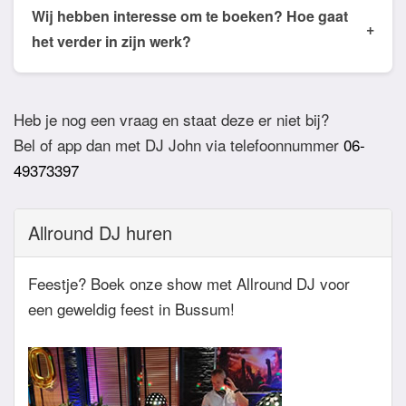
de email of app welke nummers of stijlen jullie niet
Wij hebben interesse om te boeken? Hoe gaat
+
willen horen. De DJ houdt daar dan rekening mee.
het verder in zijn werk?
Ook verzoeknummers binnen die stijl zal de Dj
Bij akkoord zullen we een bevestigingsmail sturen
dan niet draaien.
zodat het feest definitief geboekt is. Wij vragen
Heb je nog een vraag en staat deze er niet bij?
overigens geen aanbetaling. Tegen die dat het
Bel of app dan met DJ John via telefoonnummer
06-
feest eraan komt zullen we nog even contact
49373397
hebben betreft de muziekwensen en de planning
van de avond. Daarnaast zijn wij altijd bereikbaar
Allround DJ huren
zowel telefonisch, via e-mail of de app.
Feestje? Boek onze show met Allround DJ voor
een geweldig feest in Bussum!