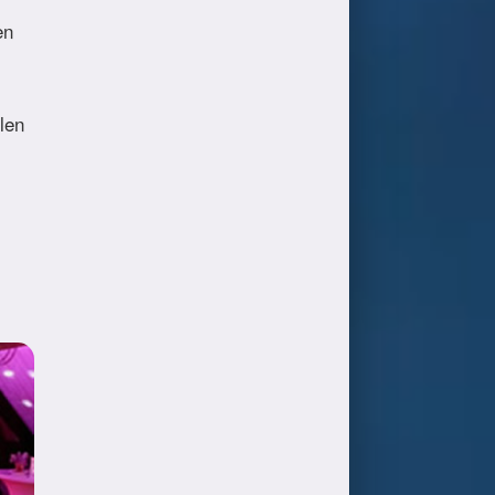
en
jlen