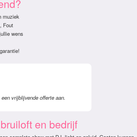
iend?
en muziek
, Fout
ullie wens
garantie!
een vrijblijvende offerte aan.
ruiloft en bedrijf
 een complete show met DJ, licht en geluid. Gasten kunnen