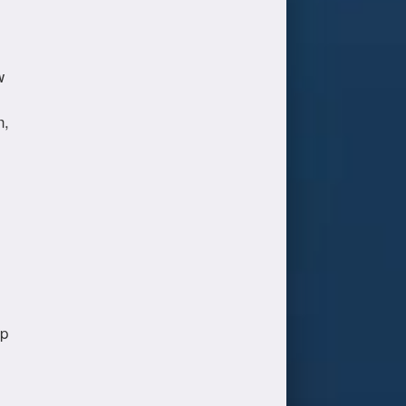
w
n,
op