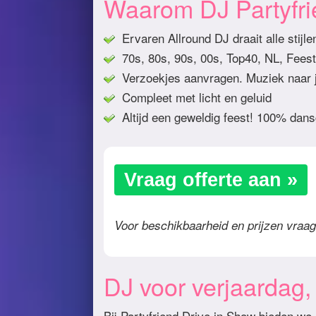
Waarom DJ Partyfr
Ervaren Allround DJ draait alle stijl
70s, 80s, 90s, 00s, Top40, NL, Feest
Verzoekjes aanvragen. Muziek naar j
Compleet met licht en geluid
Altijd een geweldig feest! 100% dans
Vraag offerte aan »
Voor beschikbaarheid en prijzen vraag 
DJ voor verjaardag, b
Bij Partyfriend Drive in Show bieden we