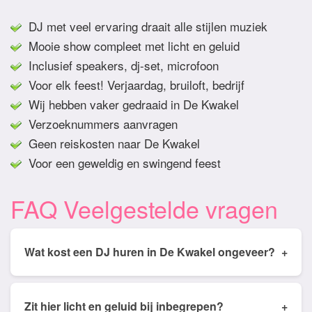
DJ met veel ervaring draait alle stijlen muziek
Mooie show compleet met licht en geluid
Inclusief speakers, dj-set, microfoon
Voor elk feest! Verjaardag, bruiloft, bedrijf
Wij hebben vaker gedraaid in De Kwakel
Verzoeknummers aanvragen
Geen reiskosten naar De Kwakel
Voor een geweldig en swingend feest
FAQ Veelgestelde vragen
Wat kost een DJ huren in De Kwakel ongeveer?
+
Tarieven van een DJ huren in De Kwakel ligt
gemiddeld tussen de € 350,- en € 950,- Prijs is
Zit hier licht en geluid bij inbegrepen?
+