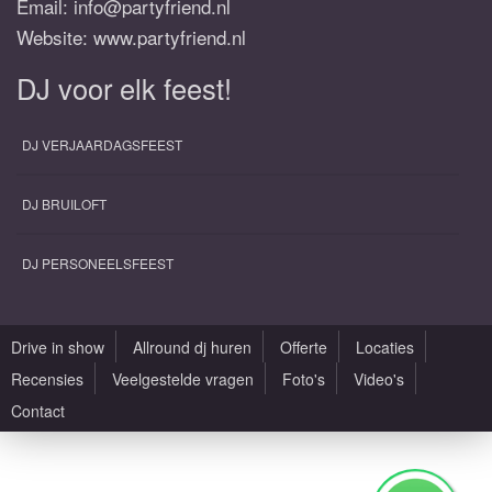
Email:
info@partyfriend.nl
Website: www.partyfriend.nl
DJ voor elk feest!
DJ VERJAARDAGSFEEST
DJ BRUILOFT
DJ PERSONEELSFEEST
Drive in show
Allround dj huren
Offerte
Locaties
Recensies
Veelgestelde vragen
Foto's
Video's
Contact
Alle rechten voorbehouden |
Sitemap
|
Algemene voorwaarden
|