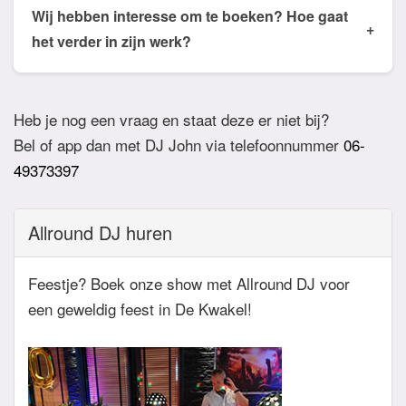
de email of app welke nummers of stijlen jullie niet
Wij hebben interesse om te boeken? Hoe gaat
+
willen horen. De DJ houdt daar dan rekening mee.
het verder in zijn werk?
Ook verzoeknummers binnen die stijl zal de Dj
Bij akkoord zullen we een bevestigingsmail sturen
dan niet draaien.
zodat het feest definitief geboekt is. Wij vragen
Heb je nog een vraag en staat deze er niet bij?
overigens geen aanbetaling. Tegen die dat het
Bel of app dan met DJ John via telefoonnummer
06-
feest eraan komt zullen we nog even contact
49373397
hebben betreft de muziekwensen en de planning
van de avond. Daarnaast zijn wij altijd bereikbaar
Allround DJ huren
zowel telefonisch, via e-mail of de app.
Feestje? Boek onze show met Allround DJ voor
een geweldig feest in De Kwakel!