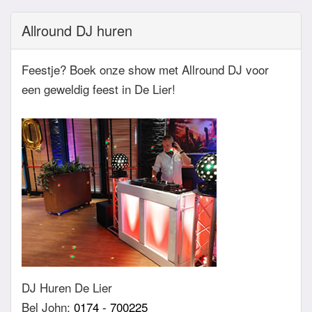
van de avond. Daarnaast zijn wij altijd bereikbaar
Allround DJ huren
zowel telefonisch, via e-mail of de app.
Feestje? Boek onze show met Allround DJ voor
een geweldig feest in De Lier!
DJ Huren De Lier
Bel John:
0174 - 700225