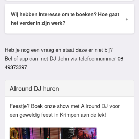
Ja dat is mogelijk. Geef van te voren even aan via
de email of app welke nummers of stijlen jullie niet
Wij hebben interesse om te boeken? Hoe gaat
+
willen horen. De DJ houdt daar dan rekening mee.
het verder in zijn werk?
Ook verzoeknummers binnen die stijl zal de Dj
Bij akkoord zullen we een bevestigingsmail sturen
dan niet draaien.
zodat het feest definitief geboekt is. Wij vragen
Heb je nog een vraag en staat deze er niet bij?
overigens geen aanbetaling. Tegen die dat het
Bel of app dan met DJ John via telefoonnummer
06-
feest eraan komt zullen we nog even contact
49373397
hebben betreft de muziekwensen en de planning
van de avond. Daarnaast zijn wij altijd bereikbaar
Allround DJ huren
zowel telefonisch, via e-mail of de app.
Feestje? Boek onze show met Allround DJ voor
een geweldig feest in Krimpen aan de lek!