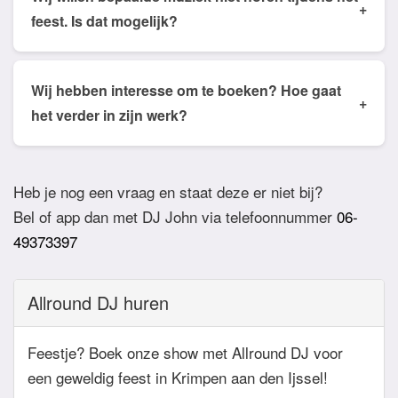
+
worden gemaakt van de microfoon voor een
om bepaalde nummers of muziekstijlen uit te
feest. Is dat mogelijk?
speech, quiz of stukje.
sluiten. De DJ houdt daar dan rekening mee.
Ja dat is mogelijk. Geef van te voren even aan via
de email of app welke nummers of stijlen jullie niet
Wij hebben interesse om te boeken? Hoe gaat
+
willen horen. De DJ houdt daar dan rekening mee.
het verder in zijn werk?
Ook verzoeknummers binnen die stijl zal de Dj
Bij akkoord zullen we een bevestigingsmail sturen
dan niet draaien.
zodat het feest definitief geboekt is. Wij vragen
Heb je nog een vraag en staat deze er niet bij?
overigens geen aanbetaling. Tegen die dat het
Bel of app dan met DJ John via telefoonnummer
06-
feest eraan komt zullen we nog even contact
49373397
hebben betreft de muziekwensen en de planning
van de avond. Daarnaast zijn wij altijd bereikbaar
Allround DJ huren
zowel telefonisch, via e-mail of de app.
Feestje? Boek onze show met Allround DJ voor
een geweldig feest in Krimpen aan den Ijssel!