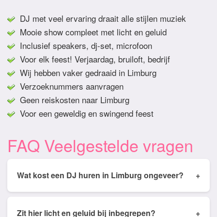
DJ met veel ervaring draait alle stijlen muziek
Mooie show compleet met licht en geluid
Inclusief speakers, dj-set, microfoon
Voor elk feest! Verjaardag, bruiloft, bedrijf
Wij hebben vaker gedraaid in Limburg
Verzoeknummers aanvragen
Geen reiskosten naar Limburg
Voor een geweldig en swingend feest
FAQ Veelgestelde vragen
Wat kost een DJ huren in Limburg ongeveer?
+
Tarieven van een DJ huren in Limburg ligt
gemiddeld tussen de € 350,- en € 950,- Prijs is
Zit hier licht en geluid bij inbegrepen?
+