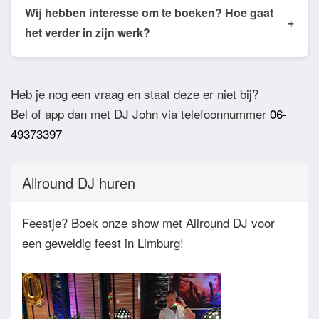
de email of app welke nummers of stijlen jullie niet
Wij hebben interesse om te boeken? Hoe gaat
+
willen horen. De DJ houdt daar dan rekening mee.
het verder in zijn werk?
Ook verzoeknummers binnen die stijl zal de Dj
Bij akkoord zullen we een bevestigingsmail sturen
dan niet draaien.
zodat het feest definitief geboekt is. Wij vragen
Heb je nog een vraag en staat deze er niet bij?
overigens geen aanbetaling. Tegen die dat het
Bel of app dan met DJ John via telefoonnummer
06-
feest eraan komt zullen we nog even contact
49373397
hebben betreft de muziekwensen en de planning
van de avond. Daarnaast zijn wij altijd bereikbaar
Allround DJ huren
zowel telefonisch, via e-mail of de app.
Feestje? Boek onze show met Allround DJ voor
een geweldig feest in Limburg!