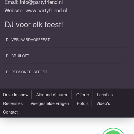
Email:
info@partyfriend.nl
Website: www.partyfriend.nl
DJ voor elk feest!
DJ VERJAARDAGSFEEST
DJ BRUILOFT
DJ PERSONEELSFEEST
Drive in show
Allround dj huren
Offerte
Locaties
Recensies
Veelgestelde vragen
Foto's
Video's
Contact
Alle rechten voorbehouden |
Sitemap
|
Algemene voorwaarden
|