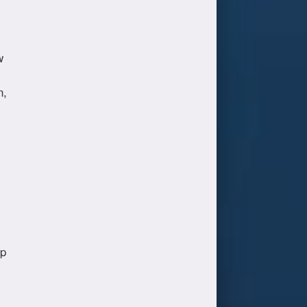
w
n,
op