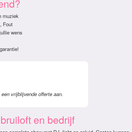
iend?
en muziek
, Fout
ullie wens
garantie!
een vrijblijvende offerte aan.
ruiloft en bedrijf
 een complete show met DJ, licht en geluid. Gasten kunnen