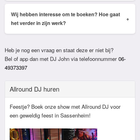
Ja dat is mogelijk. Geef van te voren even aan via
de email of app welke nummers of stijlen jullie niet
Wij hebben interesse om te boeken? Hoe gaat
+
willen horen. De DJ houdt daar dan rekening mee.
het verder in zijn werk?
Ook verzoeknummers binnen die stijl zal de Dj
Bij akkoord zullen we een bevestigingsmail sturen
dan niet draaien.
zodat het feest definitief geboekt is. Wij vragen
Heb je nog een vraag en staat deze er niet bij?
overigens geen aanbetaling. Tegen die dat het
Bel of app dan met DJ John via telefoonnummer
06-
feest eraan komt zullen we nog even contact
49373397
hebben betreft de muziekwensen en de planning
van de avond. Daarnaast zijn wij altijd bereikbaar
Allround DJ huren
zowel telefonisch, via e-mail of de app.
Feestje? Boek onze show met Allround DJ voor
een geweldig feest in Sassenheim!