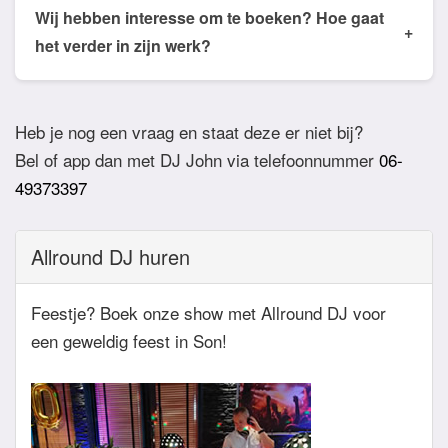
de email of app welke nummers of stijlen jullie niet
Wij hebben interesse om te boeken? Hoe gaat
+
willen horen. De DJ houdt daar dan rekening mee.
het verder in zijn werk?
Ook verzoeknummers binnen die stijl zal de Dj
Bij akkoord zullen we een bevestigingsmail sturen
dan niet draaien.
zodat het feest definitief geboekt is. Wij vragen
Heb je nog een vraag en staat deze er niet bij?
overigens geen aanbetaling. Tegen die dat het
Bel of app dan met DJ John via telefoonnummer
06-
feest eraan komt zullen we nog even contact
49373397
hebben betreft de muziekwensen en de planning
van de avond. Daarnaast zijn wij altijd bereikbaar
Allround DJ huren
zowel telefonisch, via e-mail of de app.
Feestje? Boek onze show met Allround DJ voor
een geweldig feest in Son!