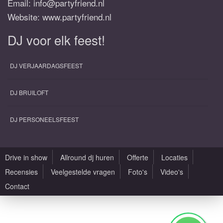
Email:
info@partyfriend.nl
Website: www.partyfriend.nl
DJ voor elk feest!
DJ VERJAARDAGSFEEST
DJ BRUILOFT
DJ PERSONEELSFEEST
Drive in show
Allround dj huren
Offerte
Locaties
Recensies
Veelgestelde vragen
Foto's
Video's
Contact
Alle rechten voorbehouden |
Sitemap
|
Algemene voorwaarden
|