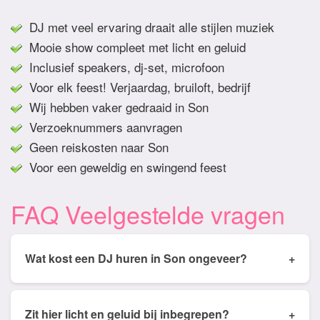
DJ met veel ervaring draait alle stijlen muziek
Mooie show compleet met licht en geluid
Inclusief speakers, dj-set, microfoon
Voor elk feest! Verjaardag, bruiloft, bedrijf
Wij hebben vaker gedraaid in Son
Verzoeknummers aanvragen
Geen reiskosten naar Son
Voor een geweldig en swingend feest
FAQ Veelgestelde vragen
Wat kost een DJ huren in Son ongeveer?
+
Tarieven van een DJ huren in Son ligt gemiddeld
tussen de € 350,- en € 950,- Prijs is afhankelijk
Zit hier licht en geluid bij inbegrepen?
+