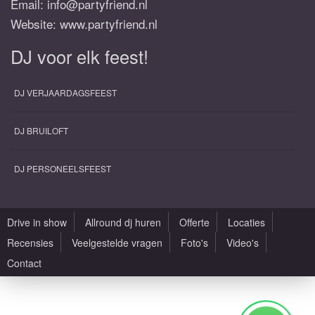
Email:
info@partyfriend.nl
Website: www.partyfriend.nl
DJ voor elk feest!
DJ VERJAARDAGSFEEST
DJ BRUILOFT
DJ PERSONEELSFEEST
Drive in show
Allround dj huren
Offerte
Locaties
Recensies
Veelgestelde vragen
Foto's
Video's
Contact
Alle rechten voorbehouden |
Sitemap
|
Algemene voorwaarden
|