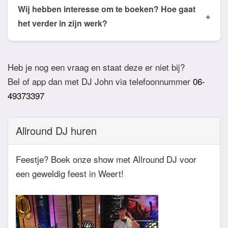
de email of app welke nummers of stijlen jullie niet
Wij hebben interesse om te boeken? Hoe gaat
+
willen horen. De DJ houdt daar dan rekening mee.
het verder in zijn werk?
Ook verzoeknummers binnen die stijl zal de Dj
Bij akkoord zullen we een bevestigingsmail sturen
dan niet draaien.
zodat het feest definitief geboekt is. Wij vragen
Heb je nog een vraag en staat deze er niet bij?
overigens geen aanbetaling. Tegen die dat het
Bel of app dan met DJ John via telefoonnummer
06-
feest eraan komt zullen we nog even contact
49373397
hebben betreft de muziekwensen en de planning
van de avond. Daarnaast zijn wij altijd bereikbaar
Allround DJ huren
zowel telefonisch, via e-mail of de app.
Feestje? Boek onze show met Allround DJ voor
een geweldig feest in Weert!