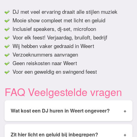
DJ met veel ervaring draait alle stijlen muziek
Mooie show compleet met licht en geluid
Inclusief speakers, dj-set, microfoon
Voor elk feest! Verjaardag, bruiloft, bedrijf
Wij hebben vaker gedraaid in Weert
Verzoeknummers aanvragen
Geen reiskosten naar Weert
Voor een geweldig en swingend feest
FAQ Veelgestelde vragen
Wat kost een DJ huren in Weert ongeveer?
+
Tarieven van een DJ huren in Weert ligt gemiddeld
tussen de € 350,- en € 950,- Prijs is afhankelijk
Zit hier licht en geluid bij inbegrepen?
+