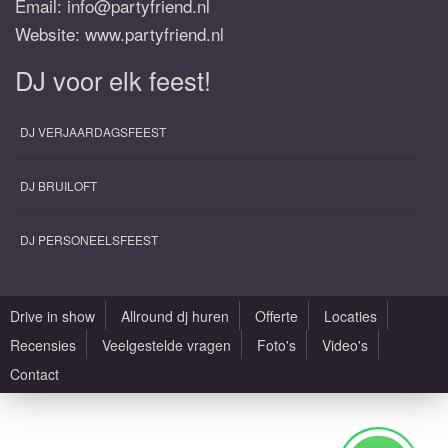
Email:
info@partyfriend.nl
Website: www.partyfriend.nl
DJ voor elk feest!
DJ VERJAARDAGSFEEST
DJ BRUILOFT
DJ PERSONEELSFEEST
Drive in show
Allround dj huren
Offerte
Locaties
Recensies
Veelgestelde vragen
Foto's
Video's
Contact
Alle rechten voorbehouden |
Sitemap
|
Algemene voorwaarden
|