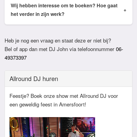
de email of app welke nummers of stijlen jullie niet
Wij hebben interesse om te boeken? Hoe gaat
+
willen horen. De DJ houdt daar dan rekening mee.
het verder in zijn werk?
Ook verzoeknummers binnen die stijl zal de Dj
Bij akkoord zullen we een bevestigingsmail sturen
dan niet draaien.
zodat het feest definitief geboekt is. Wij vragen
Heb je nog een vraag en staat deze er niet bij?
overigens geen aanbetaling. Tegen die dat het
Bel of app dan met DJ John via telefoonnummer
06-
feest eraan komt zullen we nog even contact
49373397
hebben betreft de muziekwensen en de planning
van de avond. Daarnaast zijn wij altijd bereikbaar
Allround DJ huren
zowel telefonisch, via e-mail of de app.
Feestje? Boek onze show met Allround DJ voor
een geweldig feest in Amersfoort!