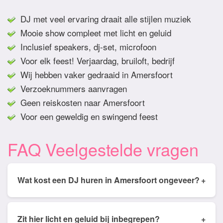
DJ met veel ervaring draait alle stijlen muziek
Mooie show compleet met licht en geluid
Inclusief speakers, dj-set, microfoon
Voor elk feest! Verjaardag, bruiloft, bedrijf
Wij hebben vaker gedraaid in Amersfoort
Verzoeknummers aanvragen
Geen reiskosten naar Amersfoort
Voor een geweldig en swingend feest
FAQ Veelgestelde vragen
Wat kost een DJ huren in Amersfoort ongeveer?
+
Tarieven van een DJ huren in Amersfoort ligt
gemiddeld tussen de € 350,- en € 950,- Prijs is
Zit hier licht en geluid bij inbegrepen?
+