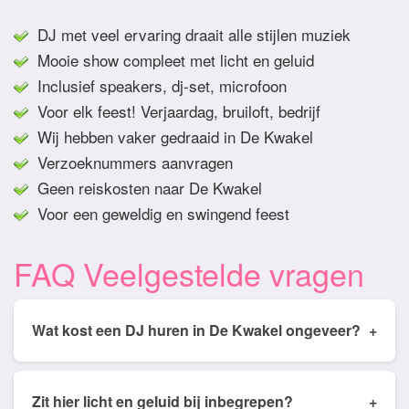
DJ met veel ervaring draait alle stijlen muziek
Mooie show compleet met licht en geluid
Inclusief speakers, dj-set, microfoon
Voor elk feest! Verjaardag, bruiloft, bedrijf
Wij hebben vaker gedraaid in De Kwakel
Verzoeknummers aanvragen
Geen reiskosten naar De Kwakel
Voor een geweldig en swingend feest
FAQ Veelgestelde vragen
Wat kost een DJ huren in De Kwakel ongeveer?
+
Tarieven van een DJ huren in De Kwakel ligt
gemiddeld tussen de € 350,- en € 950,- Prijs is
Zit hier licht en geluid bij inbegrepen?
+