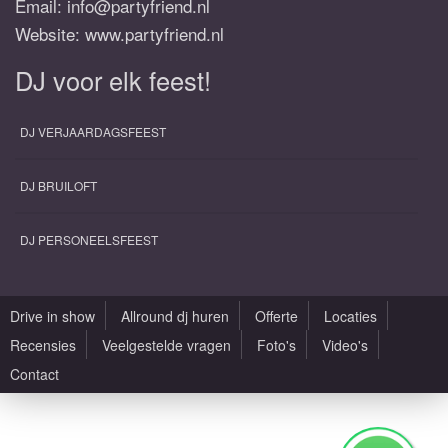
Email:
info@partyfriend.nl
Website: www.partyfriend.nl
DJ voor elk feest!
DJ VERJAARDAGSFEEST
DJ BRUILOFT
DJ PERSONEELSFEEST
Drive in show
Allround dj huren
Offerte
Locaties
Recensies
Veelgestelde vragen
Foto's
Video's
Contact
Alle rechten voorbehouden |
Sitemap
|
Algemene voorwaarden
|