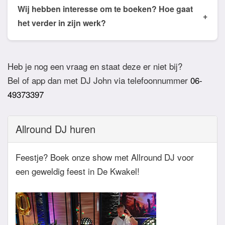
de email of app welke nummers of stijlen jullie niet
Wij hebben interesse om te boeken? Hoe gaat
+
willen horen. De DJ houdt daar dan rekening mee.
het verder in zijn werk?
Ook verzoeknummers binnen die stijl zal de Dj
Bij akkoord zullen we een bevestigingsmail sturen
dan niet draaien.
zodat het feest definitief geboekt is. Wij vragen
Heb je nog een vraag en staat deze er niet bij?
overigens geen aanbetaling. Tegen die dat het
Bel of app dan met DJ John via telefoonnummer
06-
feest eraan komt zullen we nog even contact
49373397
hebben betreft de muziekwensen en de planning
van de avond. Daarnaast zijn wij altijd bereikbaar
Allround DJ huren
zowel telefonisch, via e-mail of de app.
Feestje? Boek onze show met Allround DJ voor
een geweldig feest in De Kwakel!