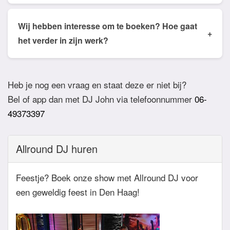
Ja dat is mogelijk. Geef van te voren even aan via
de email of app welke nummers of stijlen jullie niet
Wij hebben interesse om te boeken? Hoe gaat
+
willen horen. De DJ houdt daar dan rekening mee.
het verder in zijn werk?
Ook verzoeknummers binnen die stijl zal de Dj
Bij akkoord zullen we een bevestigingsmail sturen
dan niet draaien.
zodat het feest definitief geboekt is. Wij vragen
Heb je nog een vraag en staat deze er niet bij?
overigens geen aanbetaling. Tegen die dat het
Bel of app dan met DJ John via telefoonnummer
06-
feest eraan komt zullen we nog even contact
49373397
hebben betreft de muziekwensen en de planning
van de avond. Daarnaast zijn wij altijd bereikbaar
Allround DJ huren
zowel telefonisch, via e-mail of de app.
Feestje? Boek onze show met Allround DJ voor
een geweldig feest in Den Haag!