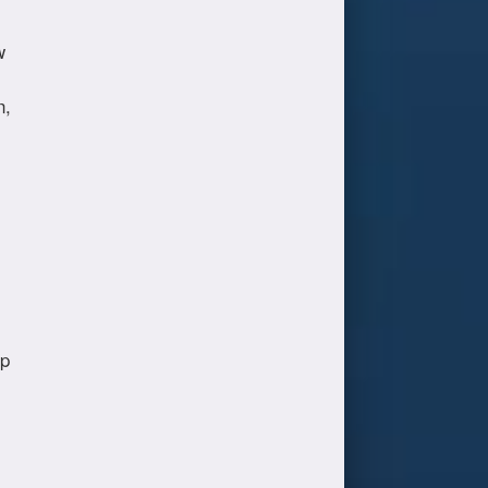
w
n,
op