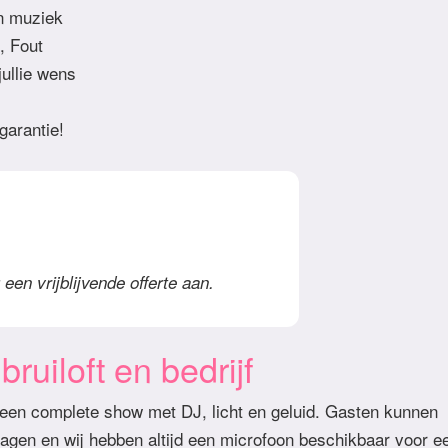
en muziek
, Fout
ullie wens
garantie!
een vrijblijvende offerte aan.
ruiloft en bedrijf
 een complete show met DJ, licht en geluid. Gasten kunnen
agen en wij hebben altijd een microfoon beschikbaar voor e