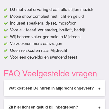
DJ met veel ervaring draait alle stijlen muziek
Mooie show compleet met licht en geluid
Inclusief speakers, dj-set, microfoon
Voor elk feest! Verjaardag, bruiloft, bedrijf
Wij hebben vaker gedraaid in Mijdrecht
Verzoeknummers aanvragen
Geen reiskosten naar Mijdrecht
Voor een geweldig en swingend feest
FAQ Veelgestelde vragen
Wat kost een DJ huren in Mijdrecht ongeveer?
+
Tarieven van een DJ huren in Mijdrecht ligt
gemiddeld tussen de € 350,- en € 950,- Prijs is
Zit hier licht en geluid bij inbegrepen?
+