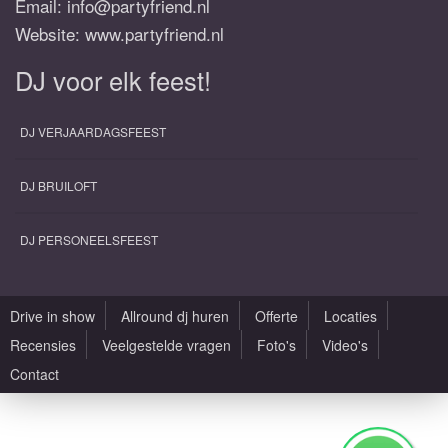
Email:
info@partyfriend.nl
Website: www.partyfriend.nl
DJ voor elk feest!
DJ VERJAARDAGSFEEST
DJ BRUILOFT
DJ PERSONEELSFEEST
Drive in show
Allround dj huren
Offerte
Locaties
Recensies
Veelgestelde vragen
Foto's
Video's
Contact
Alle rechten voorbehouden |
Sitemap
|
Algemene voorwaarden
|