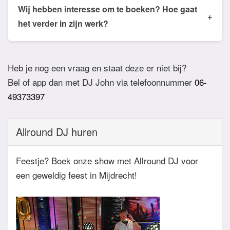
de email of app welke nummers of stijlen jullie niet
Wij hebben interesse om te boeken? Hoe gaat
+
willen horen. De DJ houdt daar dan rekening mee.
het verder in zijn werk?
Ook verzoeknummers binnen die stijl zal de Dj
Bij akkoord zullen we een bevestigingsmail sturen
dan niet draaien.
zodat het feest definitief geboekt is. Wij vragen
Heb je nog een vraag en staat deze er niet bij?
overigens geen aanbetaling. Tegen die dat het
Bel of app dan met DJ John via telefoonnummer
06-
feest eraan komt zullen we nog even contact
49373397
hebben betreft de muziekwensen en de planning
van de avond. Daarnaast zijn wij altijd bereikbaar
Allround DJ huren
zowel telefonisch, via e-mail of de app.
Feestje? Boek onze show met Allround DJ voor
een geweldig feest in Mijdrecht!