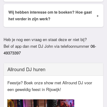
Ja dat is mogelijk. Geef van te voren even aan via
de email of app welke nummers of stijlen jullie niet
Wij hebben interesse om te boeken? Hoe gaat
+
willen horen. De DJ houdt daar dan rekening mee.
het verder in zijn werk?
Ook verzoeknummers binnen die stijl zal de Dj
Bij akkoord zullen we een bevestigingsmail sturen
dan niet draaien.
zodat het feest definitief geboekt is. Wij vragen
Heb je nog een vraag en staat deze er niet bij?
overigens geen aanbetaling. Tegen die dat het
Bel of app dan met DJ John via telefoonnummer
06-
feest eraan komt zullen we nog even contact
49373397
hebben betreft de muziekwensen en de planning
van de avond. Daarnaast zijn wij altijd bereikbaar
Allround DJ huren
zowel telefonisch, via e-mail of de app.
Feestje? Boek onze show met Allround DJ voor
een geweldig feest in Rijswijk!