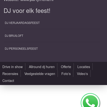
DJ voor elk feest!
DJ VERJAARDAGSFEEST
DJ BRUILOFT
DJ PERSONEELSFEEST
Drive in show
Allround dj huren
Offerte
Locaties
Recensies
Veelgestelde vragen
Foto's
Video's
Contact
Alle rechten voorbehouden |
Sitemap
|
Algemene voorwaarden
|
Privacy Policy
|
Saxofonist huren met DJ
|
Zaallocaties
|
Design by