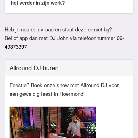
willen horen. De DJ houdt daar dan rekening mee.
het verder in zijn werk?
Ook verzoeknummers binnen die stijl zal de Dj
Bij akkoord zullen we een bevestigingsmail sturen
dan niet draaien.
zodat het feest definitief geboekt is. Wij vragen
Heb je nog een vraag en staat deze er niet bij?
overigens geen aanbetaling. Tegen die dat het
Bel of app dan met DJ John via telefoonnummer
06-
feest eraan komt zullen we nog even contact
49373397
hebben betreft de muziekwensen en de planning
van de avond. Daarnaast zijn wij altijd bereikbaar
Allround DJ huren
zowel telefonisch, via e-mail of de app.
Feestje? Boek onze show met Allround DJ voor
een geweldig feest in Roermond!