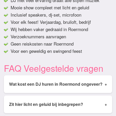
DJ met veel ervaring draait alle stijlen muziek
Mooie show compleet met licht en geluid
Inclusief speakers, dj-set, microfoon
Voor elk feest! Verjaardag, bruiloft, bedrijf
Wij hebben vaker gedraaid in Roermond
Verzoeknummers aanvragen
Geen reiskosten naar Roermond
Voor een geweldig en swingend feest
FAQ Veelgestelde vragen
Wat kost een DJ huren in Roermond ongeveer?
+
Tarieven van een DJ huren in Roermond ligt
gemiddeld tussen de € 350,- en € 950,- Prijs is
Zit hier licht en geluid bij inbegrepen?
+
afhankelijk van het aantal draai uren, soort feest,