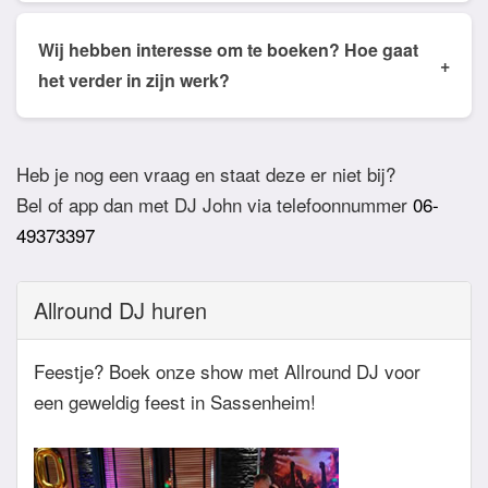
Ja dat is mogelijk. Geef van te voren even aan via
de email of app welke nummers of stijlen jullie niet
Wij hebben interesse om te boeken? Hoe gaat
+
willen horen. De DJ houdt daar dan rekening mee.
het verder in zijn werk?
Ook verzoeknummers binnen die stijl zal de Dj
Bij akkoord zullen we een bevestigingsmail sturen
dan niet draaien.
zodat het feest definitief geboekt is. Wij vragen
Heb je nog een vraag en staat deze er niet bij?
overigens geen aanbetaling. Tegen die dat het
Bel of app dan met DJ John via telefoonnummer
06-
feest eraan komt zullen we nog even contact
49373397
hebben betreft de muziekwensen en de planning
van de avond. Daarnaast zijn wij altijd bereikbaar
Allround DJ huren
zowel telefonisch, via e-mail of de app.
Feestje? Boek onze show met Allround DJ voor
een geweldig feest in Sassenheim!