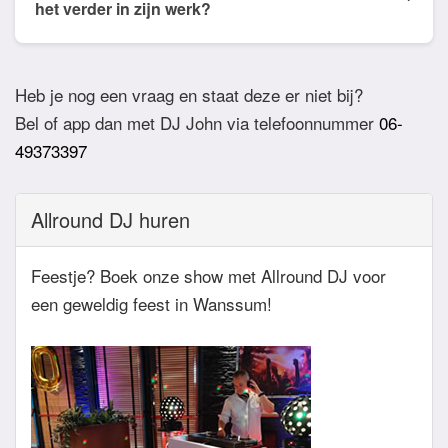
willen horen. De DJ houdt daar dan rekening mee.
het verder in zijn werk?
Ook verzoeknummers binnen die stijl zal de Dj
Bij akkoord zullen we een bevestigingsmail sturen
dan niet draaien.
zodat het feest definitief geboekt is. Wij vragen
Heb je nog een vraag en staat deze er niet bij?
overigens geen aanbetaling. Tegen die dat het
Bel of app dan met DJ John via telefoonnummer
06-
feest eraan komt zullen we nog even contact
49373397
hebben betreft de muziekwensen en de planning
van de avond. Daarnaast zijn wij altijd bereikbaar
Allround DJ huren
zowel telefonisch, via e-mail of de app.
Feestje? Boek onze show met Allround DJ voor
een geweldig feest in Wanssum!