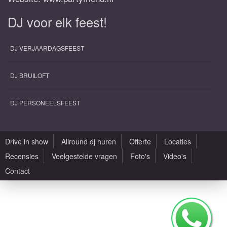
DJ voor elk feest!
DJ VERJAARDAGSFEEST
DJ BRUILOFT
DJ PERSONEELSFEEST
Drive in show
Allround dj huren
Offerte
Locaties
Recensies
Veelgestelde vragen
Foto's
Video's
Contact
Alle rechten voorbehouden |
Sitemap
|
Algemene voorwaarden
|
Privacy Policy
|
Saxofonist huren met DJ
|
Zaallocaties
|
Design by