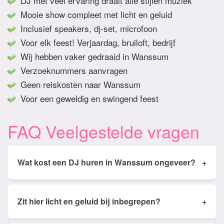
DJ met veel ervaring draait alle stijlen muziek
Mooie show compleet met licht en geluid
Inclusief speakers, dj-set, microfoon
Voor elk feest! Verjaardag, bruiloft, bedrijf
Wij hebben vaker gedraaid in Wanssum
Verzoeknummers aanvragen
Geen reiskosten naar Wanssum
Voor een geweldig en swingend feest
FAQ Veelgestelde vragen
Wat kost een DJ huren in Wanssum ongeveer?
+
Tarieven van een DJ huren in Wanssum ligt
gemiddeld tussen de € 350,- en € 950,- Prijs is
Zit hier licht en geluid bij inbegrepen?
+
afhankelijk van het aantal draai uren, soort feest,