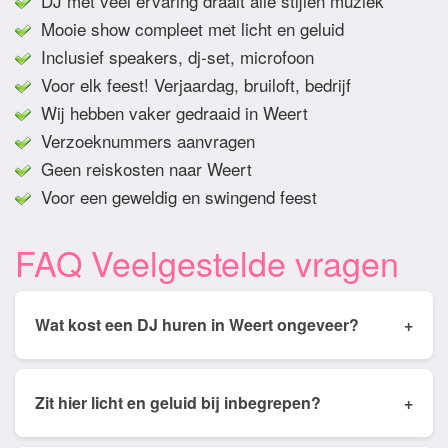
DJ met veel ervaring draait alle stijlen muziek
Mooie show compleet met licht en geluid
Inclusief speakers, dj-set, microfoon
Voor elk feest! Verjaardag, bruiloft, bedrijf
Wij hebben vaker gedraaid in Weert
Verzoeknummers aanvragen
Geen reiskosten naar Weert
Voor een geweldig en swingend feest
FAQ Veelgestelde vragen
Wat kost een DJ huren in Weert ongeveer?
+
Tarieven van een DJ huren in Weert ligt gemiddeld
tussen de € 350,- en € 950,- Prijs is afhankelijk
Zit hier licht en geluid bij inbegrepen?
+
van het aantal draai uren, soort feest, keuze licht