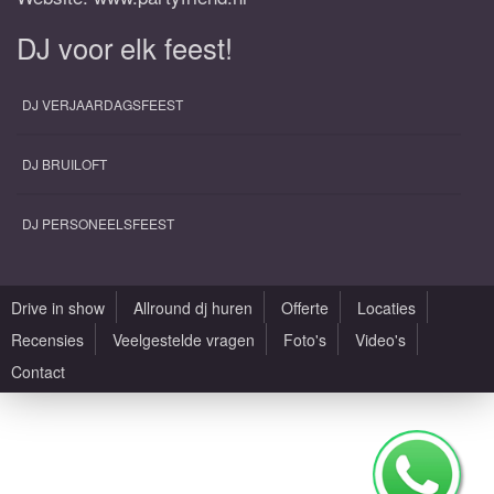
DJ voor elk feest!
DJ VERJAARDAGSFEEST
DJ BRUILOFT
DJ PERSONEELSFEEST
Drive in show
Allround dj huren
Offerte
Locaties
Recensies
Veelgestelde vragen
Foto's
Video's
Contact
Alle rechten voorbehouden |
Sitemap
|
Algemene voorwaarden
|
Privacy Policy
|
Saxofonist huren met DJ
|
Zaallocaties
|
Design by