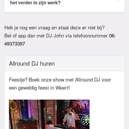
willen horen. De DJ houdt daar dan rekening mee.
het verder in zijn werk?
Ook verzoeknummers binnen die stijl zal de Dj
Bij akkoord zullen we een bevestigingsmail sturen
dan niet draaien.
zodat het feest definitief geboekt is. Wij vragen
Heb je nog een vraag en staat deze er niet bij?
overigens geen aanbetaling. Tegen die dat het
Bel of app dan met DJ John via telefoonnummer
06-
feest eraan komt zullen we nog even contact
49373397
hebben betreft de muziekwensen en de planning
van de avond. Daarnaast zijn wij altijd bereikbaar
Allround DJ huren
zowel telefonisch, via e-mail of de app.
Feestje? Boek onze show met Allround DJ voor
een geweldig feest in Weert!