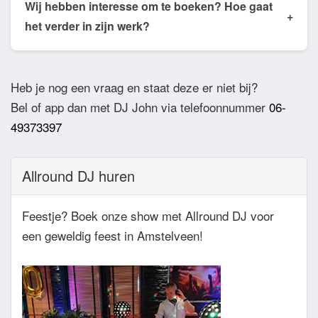
de email of app welke nummers of stijlen jullie niet
Wij hebben interesse om te boeken? Hoe gaat
+
willen horen. De DJ houdt daar dan rekening mee.
het verder in zijn werk?
Ook verzoeknummers binnen die stijl zal de Dj
Bij akkoord zullen we een bevestigingsmail sturen
dan niet draaien.
zodat het feest definitief geboekt is. Wij vragen
Heb je nog een vraag en staat deze er niet bij?
overigens geen aanbetaling. Tegen die dat het
Bel of app dan met DJ John via telefoonnummer
06-
feest eraan komt zullen we nog even contact
49373397
hebben betreft de muziekwensen en de planning
van de avond. Daarnaast zijn wij altijd bereikbaar
Allround DJ huren
zowel telefonisch, via e-mail of de app.
Feestje? Boek onze show met Allround DJ voor
een geweldig feest in Amstelveen!