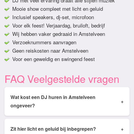
DJ met veel ervaring draait alle stijlen muziek
Mooie show compleet met licht en geluid
Inclusief speakers, dj-set, microfoon
Voor elk feest! Verjaardag, bruiloft, bedrijf
Wij hebben vaker gedraaid in Amstelveen
Verzoeknummers aanvragen
Geen reiskosten naar Amstelveen
Voor een geweldig en swingend feest
FAQ Veelgestelde vragen
Wat kost een DJ huren in Amstelveen
+
ongeveer?
Tarieven van een DJ huren in Amstelveen ligt
gemiddeld tussen de € 350,- en € 950,- Prijs is
Zit hier licht en geluid bij inbegrepen?
+