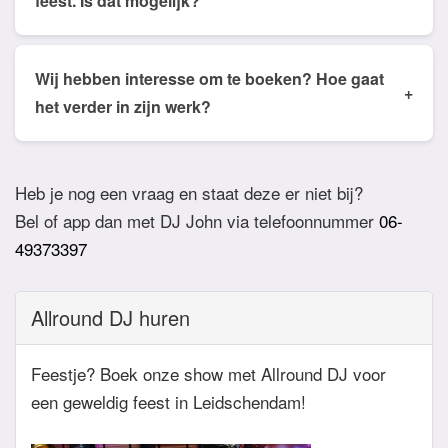
feest. Is dat mogelijk?
speech, quiz of stukje.
sluiten. De DJ houdt daar dan rekening mee.
Ja dat is mogelijk. Geef van te voren even aan via
de email of app welke nummers of stijlen jullie niet
Wij hebben interesse om te boeken? Hoe gaat
+
willen horen. De DJ houdt daar dan rekening mee.
het verder in zijn werk?
Ook verzoeknummers binnen die stijl zal de Dj
Bij akkoord zullen we een bevestigingsmail sturen
dan niet draaien.
zodat het feest definitief geboekt is. Wij vragen
Heb je nog een vraag en staat deze er niet bij?
overigens geen aanbetaling. Tegen die dat het
Bel of app dan met DJ John via telefoonnummer
06-
feest eraan komt zullen we nog even contact
49373397
hebben betreft de muziekwensen en de planning
van de avond. Daarnaast zijn wij altijd bereikbaar
Allround DJ huren
zowel telefonisch, via e-mail of de app.
Feestje? Boek onze show met Allround DJ voor
een geweldig feest in Leidschendam!