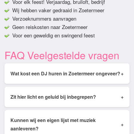
Voor elk feest! Verjaardag, bruiloft, bedrijf
Wij hebben vaker gedraaid in Zoetermeer
Verzoeknummers aanvragen
Geen reiskosten naar Zoetermeer
Voor een geweldig en swingend feest
FAQ Veelgestelde vragen
Wat kost een DJ huren in Zoetermeer ongeveer?
+
Tarieven van een DJ huren in Zoetermeer ligt
gemiddeld tussen de € 350,- en € 950,- Prijs is
Zit hier licht en geluid bij inbegrepen?
+
afhankelijk van het aantal draai uren, soort feest,
Onze DJ shows zijn standaard met licht en geluid
keuze licht en geluid en het aantal gasten. Zo is
afhankelijk van het aantal gasten. Zo adviseren wij
bijvoorbeeld een bruiloft voor 4 uur met een
Kunnen wij een eigen lijst met muziek
+
subwoofers voor feesten boven de 50 gasten voor
complete show en +/- 150 gasten duurder dan een
aanleveren?