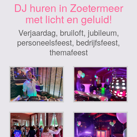
DJ huren in Zoetermeer
met licht en geluid!
Verjaardag, bruiloft, jubileum,
personeelsfeest, bedrijfsfeest,
themafeest